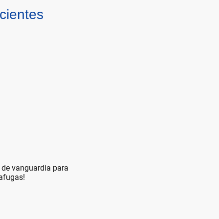
icientes
a de vanguardia para
cafugas!