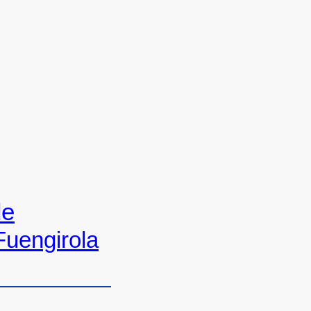
de
Fuengirola